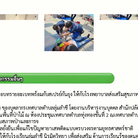
มอบทรายอะเบทพร้อมกับสเปรย์กันยุง ให้กับโรงพยาบาลส่งเสริมสุข
รม ของบุคลากรเทศบาลตำบลลุ่มลำชี โดยงานบริหารงานบุคคล สำนักปล
ื้นที่ป่าไม้ ณ ห้องประชุมเทศบาลตำบลทุ่งทองชั้นที่ 2 ณเทศบาลตำบลทุ
บสภาพป่าและการจ
บลยั่งยืนเพื่อแก้ไขปัญหายาเสพติดแบบครบวงจรตามยุทธศาสตร์ชาติ
ให้กับโรงเรียนลุ่มลำชี นิรมิตวิทยา เพื่อส่งเสริม ด้านการเรียนรู้ของดน